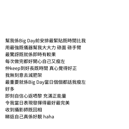
幫我係Big Day前安排最緊貼既時間比我
用最強既儀器幫我大大力 碌面 碌手臂
最驚訝既就係即時有較果 
每次做完都好開心自己又瘦左
仲keep到好長既時間 真心覺得好正
我無刻意去減肥架 
最重要就係Big Day當日個個都話我瘦左
好多 
即刻自信心返哂黎 充滿正能量 
令我當日表現發揮得最好最完美
收到攝影師既回相 
睇返自己真係好靚 haha 