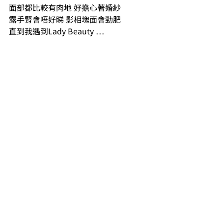
面部都比較有肉地 好擔心著婚紗 
露手腎會唔好睇 影相塊面會勁肥
直到我遇到Lady Beauty …