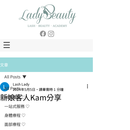
文章
All Posts
Lash Lady
All Posts
2024年5月5日
讀畢需時 1 分鐘
新娘客人Kam分享
美胸療程 ♡
一站式服務 ♡
身體療程 ♡
面部療程 ♡