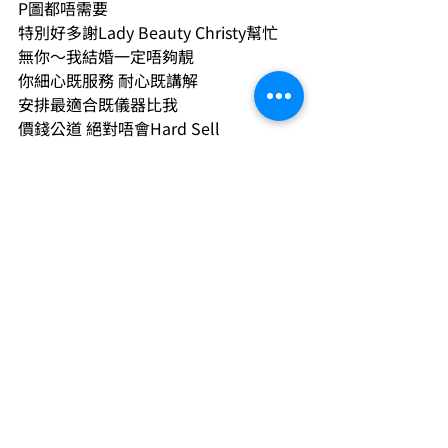
P圖都唔需要 
特別好多謝Lady Beauty Christy幫忙
無你～我結婚一定唔夠靚 
你細心既服務 耐心既講解 
安排最適合既儀器比我
價錢公道 絕對唔會Hard Sell 
呢一點真係最重要
結婚一生人一次！最緊要靚～
Lady Beauty永遠係我首選
令到我展示到最完美狀態 
遇到Christy我真係好幸福♥♥♥