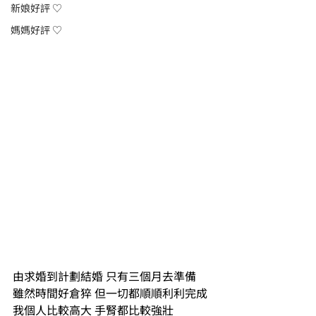
新娘好評 ♡
媽媽好評 ♡
由求婚到計劃結婚 只有三個月去準備 
雖然時間好倉猝 但一切都順順利利完成
我個人比較高大 手腎都比較強壯 