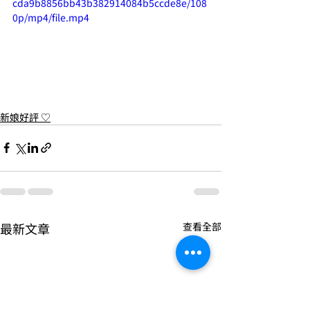
cda9b8856bb43b382914084b5ccde8e/108
0p/mp4/file.mp4
新娘好評 ♡
最新文章
查看全部