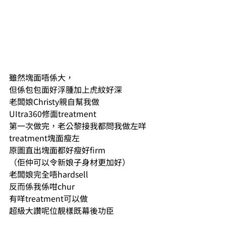
雖然塊面唔係大，
但係包包面好浮腫加上虎紋好深
老闆娘Christy親自幫我做
UItra360修面treatment
第一次做完，老公黎接我都問我做左咩
treatment塊面瘦左
原圖直出塊面都好瘦好firm
（佢仲可以令新娘子身材更加好）
老闆娘完全唔hardsell
反而係我係咁chur
有咩treatment可以做
超級大讚呢位靚樣既幕後功臣