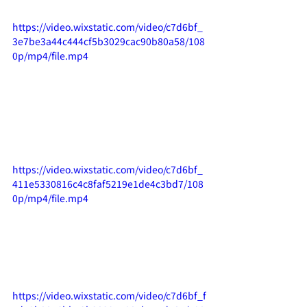
https://video.wixstatic.com/video/c7d6bf_
3e7be3a44c444cf5b3029cac90b80a58/108
0p/mp4/file.mp4
https://video.wixstatic.com/video/c7d6bf_
411e5330816c4c8faf5219e1de4c3bd7/108
0p/mp4/file.mp4
https://video.wixstatic.com/video/c7d6bf_f