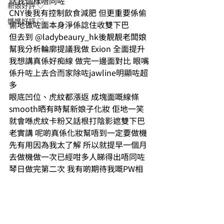
話我個樣唔同咗
新娘好評 ♡
CNY後我有控制飲食減肥 但更重要係偷
媽媽好評 ♡
偷地做咗面本身淨係諗住收雙下巴
但去到 @ladybeaury_hk後靚靚老闆娘
幫我分析輪廓提議我做 Exion 全面提升
我想講真係好痴線 做完一邊面對比 眼嘴
係升咗上去合而家除咗jawline明顯咗超
多
眼底凹位、虎紋都漲返 成塊面嘅線條
smooth晒有時幫新娘子化妝 佢地一笑
就會喺虎紋卡粉又話根打陰影遮雙下巴
老實講 呢啲真係化妝幫唔到一定要做機
先有用因為我太了解 所以就提早一個月
去做機做一次已經咁多人睇得出唔同咗
琴日做完第二次 我有啲期待我嘅PW相