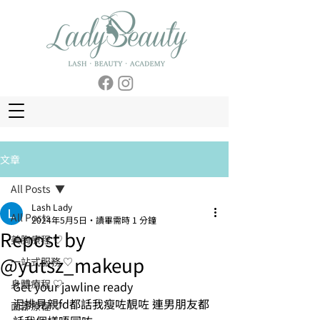
文章
All Posts
Lash Lady
All Posts
2024年5月5日
讀畢需時 1 分鐘
Repost by
美胸療程 ♡
@yutsz_makeup
一站式服務 ♡
身體療程 ♡
Get your jawline ready
泥排見親fd都話我瘦咗靚咗 連男朋友都
面部療程 ♡